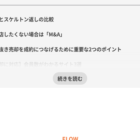
とスケルトン返しの比較
店したくない場合は「M&A」
抜き売却を成約につなげるために重要な2つのポイント
却に対応】会員数がわかるサイト3選
の成約により近づく会員数がわかる3サイトを紹介
も抑えてサロン売却できる「居抜き売却」の3つの魅力
方必見】居抜き売却とは？よくある質問一覧
サロン売却の相場や事例・高く売るためのポイント
トを一挙紹介】サロンの居抜き売却サポート一覧