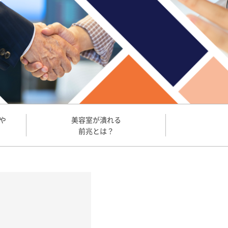
や
美容室が潰れる
前兆とは？