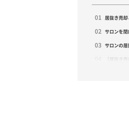
居抜き売却
サロンを閉
サロンの居
【居抜き売
サロン売却
費用も期間
【初めての
【業種別】
【29サイ