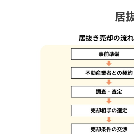
居
美容室が潰