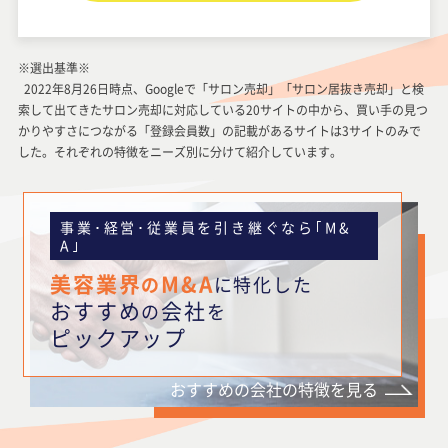
※選出基準※
2022年8月26日時点、Googleで「サロン売却」「サロン居抜き売却」と検
索して出てきたサロン売却に対応している20サイトの中から、買い手の見つ
かりやすさにつながる「登録会員数」の記載があるサイトは3サイトのみで
した。それぞれの特徴をニーズ別に分けて紹介しています。
事業･経営･従業員を引き継ぐなら｢M&
A｣
美容業界
M&A
の
に特化した
おすすめ
会社
の
を
ピックアップ
おすすめの会社の特徴を見る