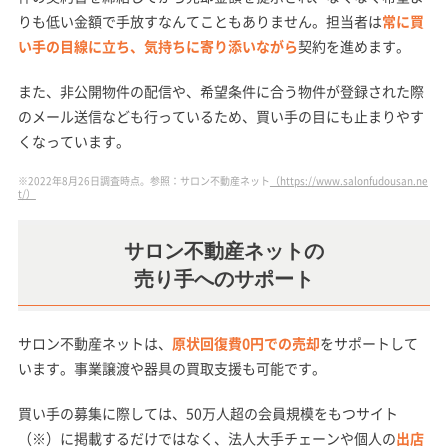
りも低い金額で手放すなんてこともありません。担当者は
常に買
い手の目線に立ち、気持ちに寄り添いながら
契約を進めます。
また、非公開物件の配信や、希望条件に合う物件が登録された際
のメール送信なども行っているため、買い手の目にも止まりやす
くなっています。
※2022年8月26日調査時点。参照：サロン不動産ネット
（https://www.salonfudousan.ne
t/）
サロン不動産ネットの
売り手へのサポート
サロン不動産ネットは、
原状回復費0円での売却
をサポートして
います。事業譲渡や器具の買取支援も可能です。
買い手の募集に際しては、50万人超の会員規模をもつサイト
（※）に掲載するだけではなく、法人大手チェーンや個人の
出店