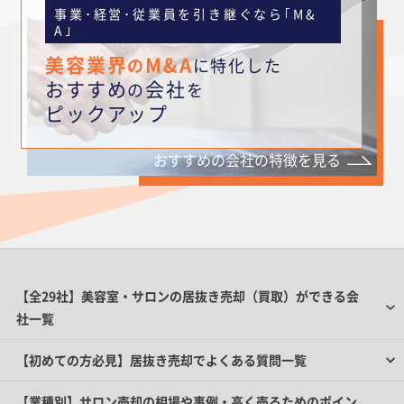
事業･経営･従業員を引き継ぐなら｢M&
A｣
美容業界
M&A
の
に特化した
おすすめ
会社
の
を
ピックアップ
おすすめの会社の特徴を見る
【全29社】美容室・サロンの居抜き売却（買取）ができる会
社一覧
【初めての方必見】居抜き売却でよくある質問一覧
【業種別】サロン売却の相場や事例・高く売るためのポイン