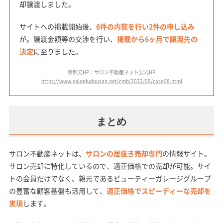
却譲渡しました。
サイトへの掲載開始後、
6件の内覧を行い2件の申し込み
が。譲渡金額等の交渉を行い、
掲載から6ヶ月で譲渡先の
決定
に至りました。
参照元HP：サロン不動産ネット公式HP
https://www.salonfudousan.net/cmb/2022/09/case08.html
まとめ
サロン不動産ネットは、
サロンの居抜き売却専門
の情報サイト。
サロン売却に特化しているので、適正価格での売却が可能。サイ
トの会員だけでなく、親元であるビューティーガレージグループ
の豊富な顧客基盤も活用して、
適正価格でスピーディーな売却を
実現
します。