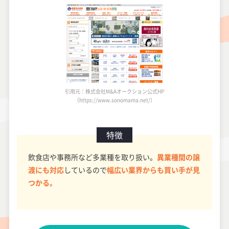
引用元：株式会社M&Aオークション公式HP
（https://www.sonomama.net/）
特徴
飲食店や事務所など多業種を取り扱い。
異業種間の譲
渡にも対応
しているので
幅広い業界からも買い手が見
つかる。